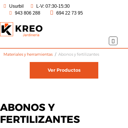
Usurbil
L-V: 07:30-15:30
943 806 288
694 22 73 95
MATERIALES Y HERRAMIENTAS
CONTACTO
Abonos y
UBICACIÓN
fertilizantes
Y
HORARIO
Materiales y herramientas
Abonos y fertilizantes
DISTRIBUCIÓN
Ver Productos
KREO
ABONOS Y
FERTILIZANTES